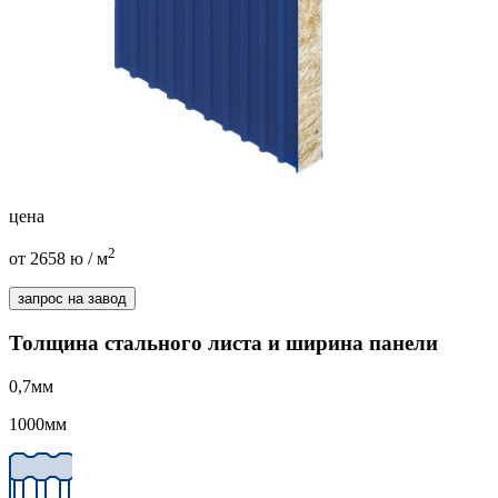
цена
2
от 2658
ю
/ м
запрос на завод
Толщина стального листа и ширина панели
0,7
мм
1000
мм