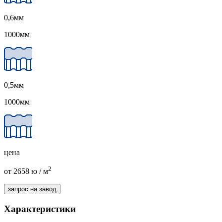
0,6
мм
1000
мм
0,5
мм
1000
мм
цена
2
от 2658
ю
/ м
запрос на завод
Характеристики