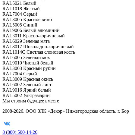
RAL5021
Белый
RAL1018
Желтый
RAL7004
Серый
RAL3005
Красное вино
RAL5005
Синий
RAL9006
Белый алюминий
RAL3011
Красно-коричневый
RAL6029
Зеленая мята
RAL8017
Шоколадно-коричневый
RAL1014С
Светлая слоновая кость
RAL6005
Зеленый мох
RAL9010
Чистый белый
RAL3003
Красный рубин
RAL7004
Серый
RAL3009
Красная окись
RAL6002
Зеленый лист
RAL9016
Яркий белый
RAL5002
Ультрамарин
Мы строим
будущее вместе
2008-2026, ООО ЗЛК «Декор» Нижегородская область, г. Бор
8 (800) 500-14-26