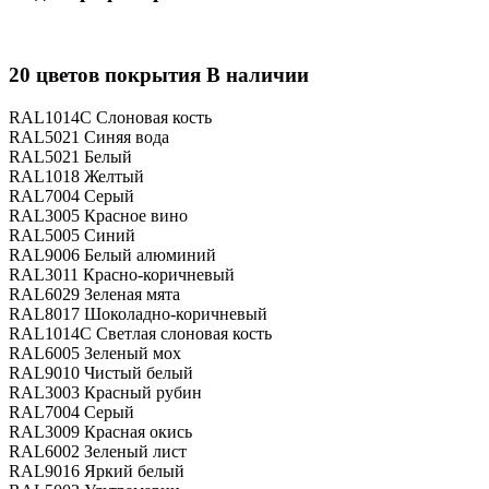
20 цветов покрытия
В наличии
RAL1014С
Слоновая кость
RAL5021
Синяя вода
RAL5021
Белый
RAL1018
Желтый
RAL7004
Серый
RAL3005
Красное вино
RAL5005
Синий
RAL9006
Белый алюминий
RAL3011
Красно-коричневый
RAL6029
Зеленая мята
RAL8017
Шоколадно-коричневый
RAL1014С
Светлая слоновая кость
RAL6005
Зеленый мох
RAL9010
Чистый белый
RAL3003
Красный рубин
RAL7004
Серый
RAL3009
Красная окись
RAL6002
Зеленый лист
RAL9016
Яркий белый