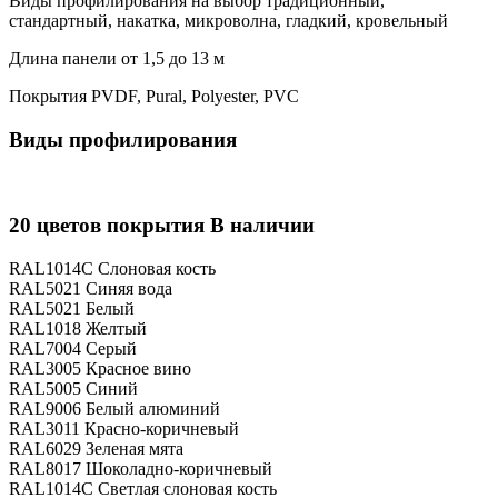
Виды профилирования на выбор
традиционный,
стандартный, накатка, микроволна, гладкий, кровельный
Длина панели
от 1,5 до 13 м
Покрытия
PVDF, Pural, Polyester, PVC
Виды профилирования
20 цветов покрытия
В наличии
RAL1014С
Слоновая кость
RAL5021
Синяя вода
RAL5021
Белый
RAL1018
Желтый
RAL7004
Серый
RAL3005
Красное вино
RAL5005
Синий
RAL9006
Белый алюминий
RAL3011
Красно-коричневый
RAL6029
Зеленая мята
RAL8017
Шоколадно-коричневый
RAL1014С
Светлая слоновая кость